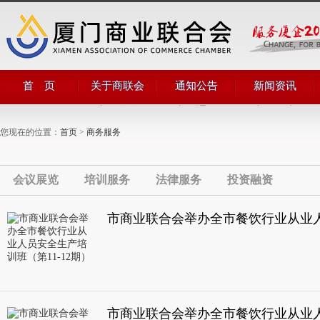
首 页
关于商联会
通知公告
新闻资讯
商会简介
商会通知
商会动态
商会领导
公告公示
商界动态
您现在的位置：
首页
>
商务服务
管理团队
商联简讯
组织机构
评比表彰
部门职能
对外合作
商会章程
会议展览
培训服务
法律服务
投资融资