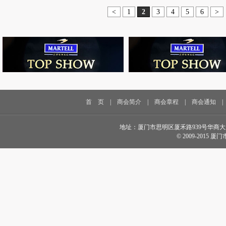
<
1
2
3
4
5
6
>
首 页
|
商会简介
|
商会章程
|
商会通知
地址：厦门市思明区厦禾路939号华商大厦18楼 电话
© 2009-2015