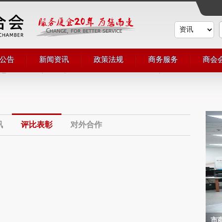
公告
新闻资讯
政策法规
商务服务
商会
通知
商会动态
会议展览
会员
公示
商界动态
培训服务
申请
商联简讯
法律服务
会员
评比表彰
投资融资
会员
对外合作
讯
评比表彰
对外合作
市