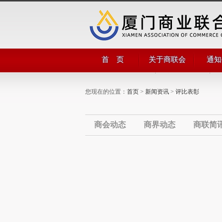
首 页
关于商联会
通知
商会简介
商会
商会领导
公告
您现在的位置：
首页
>
新闻资讯
>
评比表彰
管理团队
组织机构
部门职能
商会章程
商会动态
商界动态
商联简