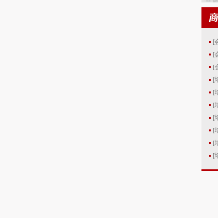
[
[
[
[
[
[
[
[
[
[