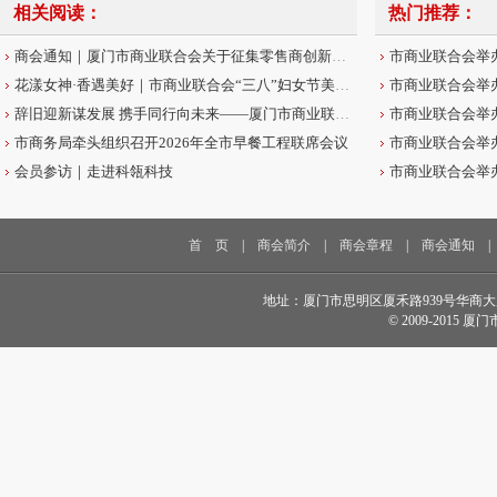
相关阅读：
热门推荐：
商会通知｜厦门市商业联合会关于征集零售商创新案例的通知
花漾女神·香遇美好｜市商业联合会“三八”妇女节美学沙龙圆满举办
辞旧迎新谋发展 携手同行向未来——厦门市商业联合会2026年新春贺词
市商务局牵头组织召开2026年全市早餐工程联席会议
会员参访｜走进科瓴科技
首 页
|
商会简介
|
商会章程
|
商会通知
地址：厦门市思明区厦禾路939号华商大厦18楼 电话
© 2009-2015