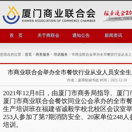
首 页
关于商联会
通知公告
新闻资讯
商会简介
商会通知
商会动态
商会领导
公告公示
商界动态
您现在的位置：
首页
>
商务服务
>
培训服务
> 市商业联合会举办全市餐饮行业从业人
管理团队
商联简讯
组织机构
评比表彰
部门职能
对外合作
市商业联合会举办全市餐饮行业从业人员安全生产
商会章程
作者：厦商联秘书处 时间：2021-12-10
2021年12月8日，由厦门市商务局指导、厦
厦门市商业联合会餐饮同业公会承办的全市
生产培训班在福建省诚毅学校北校区会议室举
253人参加了第7期消防安全、20家单位248
培训。