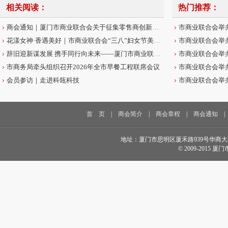
相关阅读：
热门推荐：
商会通知｜厦门市商业联合会关于征集零售商创新案例的通知
花漾女神·香遇美好｜市商业联合会“三八”妇女节美学沙龙圆满举办
辞旧迎新谋发展 携手同行向未来——厦门市商业联合会2026年新春贺词
市商务局牵头组织召开2026年全市早餐工程联席会议
会员参访｜走进科瓴科技
首 页
|
商会简介
|
商会章程
|
商会通知
地址：厦门市思明区厦禾路939号华商大厦18楼 电话
© 2009-2015