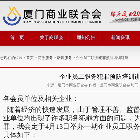
首 页
关于商联会
通知公告
新闻资讯
商会简介
商会通知
商会动态
商会领导
公告公示
商界动态
您现在的位置：
首页
>
商务服务
>
培训服务
> 企业员工职务犯罪预防培训讲座
管理团队
商联简讯
组织机构
评比表彰
部门职能
对外合作
企业员工职务犯罪预防培训
商会章程
来源：厦门市商业联合会 作者：厦门市商业联合会 时间：201
各会员单位及相关企业：
随着经济的快速发展，由于管理不善、监督
业单位均出现了许多职务犯罪方面的问题，
罪，我会定于4月13日举办一期企业员工职
具体如下：