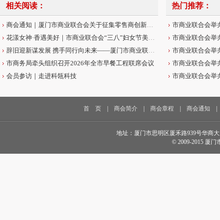
相关阅读：
热门推荐：
商会通知｜厦门市商业联合会关于征集零售商创新案例的通知
花漾女神·香遇美好｜市商业联合会“三八”妇女节美学沙龙圆满举办
辞旧迎新谋发展 携手同行向未来——厦门市商业联合会2026年新春贺词
市商务局牵头组织召开2026年全市早餐工程联席会议
会员参访｜走进科瓴科技
首 页
|
商会简介
|
商会章程
|
商会通知
地址：厦门市思明区厦禾路939号华商大厦18楼 电话
© 2009-2015