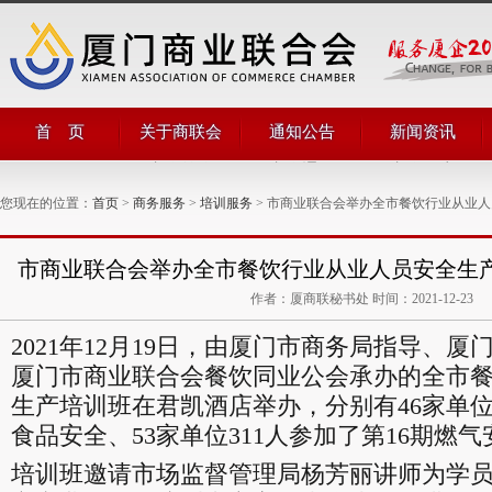
首 页
关于商联会
通知公告
新闻资讯
商会简介
商会通知
商会动态
商会领导
公告公示
商界动态
您现在的位置：
首页
>
商务服务
>
培训服务
> 市商业联合会举办全市餐饮行业从业人员
管理团队
商联简讯
组织机构
评比表彰
部门职能
对外合作
市商业联合会举办全市餐饮行业从业人员安全生产培
商会章程
作者：厦商联秘书处 时间：2021-12-23
2021年12月19日，由厦门市商务局指导、
厦门市商业联合会餐饮同业公会承办的全市
生产培训班在君凯酒店举办，分别有46家单位3
食品安全、53家单位311人参加了第16期燃
培训班邀请市场监督管理局杨芳丽讲师为学