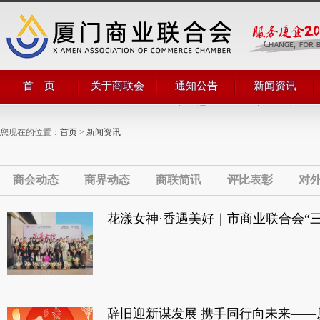
首 页
关于商联会
通知公告
新闻资讯
商会简介
商会通知
商会动态
商会领导
公告公示
商界动态
您现在的位置：
首页
>
新闻资讯
管理团队
商联简讯
组织机构
评比表彰
部门职能
对外合作
商会章程
商会动态
商界动态
商联简讯
评比表彰
对