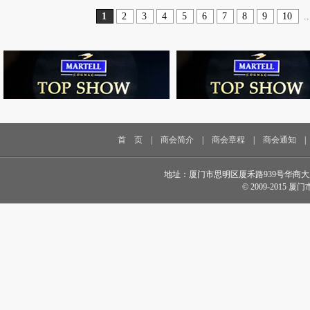
1
2
3
4
5
6
7
8
9
10
.
首 页
|
商会简介
|
商会章程
|
商会通知
地址：厦门市思明区厦禾路939号华商大厦18楼 电话
© 2009-2015