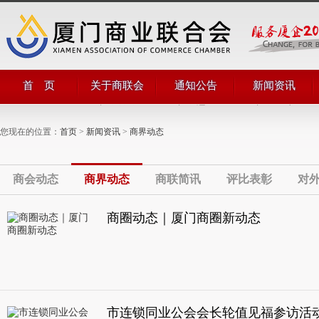
首 页
关于商联会
通知公告
新闻资讯
商会简介
商会通知
商会动态
商会领导
公告公示
商界动态
您现在的位置：
首页
>
新闻资讯
>
商界动态
管理团队
商联简讯
组织机构
评比表彰
部门职能
对外合作
商会章程
商会动态
商界动态
商联简讯
评比表彰
对
商圈动态｜厦门商圈新动态