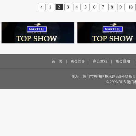
<
1
2
3
4
5
6
7
8
9
10
首 页
|
商会简介
|
商会章程
|
商会通知
地址：厦门市思明区厦禾路939号华商大厦18楼 电话
© 2009-2015