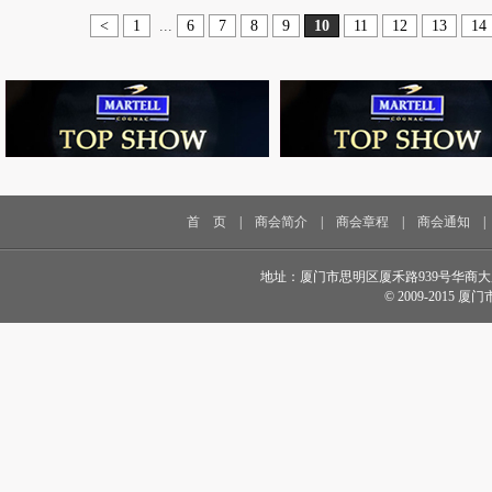
<
1
...
6
7
8
9
10
11
12
13
14
首 页
|
商会简介
|
商会章程
|
商会通知
地址：厦门市思明区厦禾路939号华商大厦18楼 电话
© 2009-2015