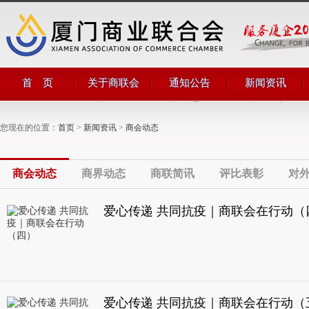
首 页
关于商联会
通知公告
新闻资讯
商会简介
商会通知
商会动态
商会领导
公告公示
商界动态
您现在的位置：
首页
>
新闻资讯
>
商会动态
管理团队
商联简讯
组织机构
评比表彰
部门职能
对外合作
商会章程
商会动态
商界动态
商联简讯
评比表彰
对
爱心传递 共同抗疫｜商联会在行动（
爱心传递 共同抗疫｜商联会在行动（