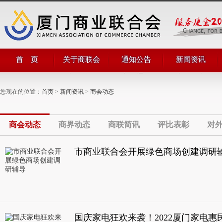
首 页
关于商联会
通知公告
新闻资讯
商会简介
商会通知
商会动态
商会领导
公告公示
商界动态
您现在的位置：
首页
>
新闻资讯
>
商会动态
管理团队
商联简讯
组织机构
评比表彰
部门职能
对外合作
商会章程
商会动态
商界动态
商联简讯
评比表彰
对
市商业联合会开展绿色商场创建调研
国庆家电狂欢来袭！2022厦门家电惠