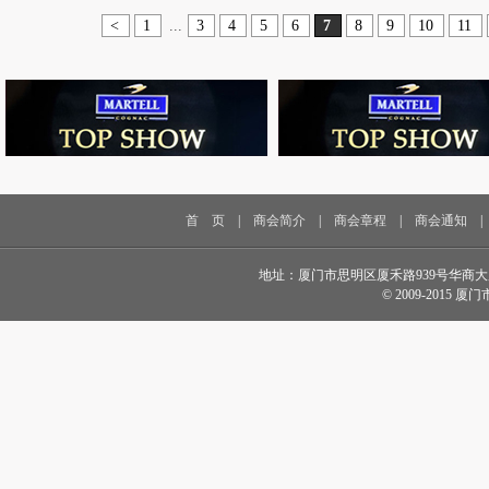
<
1
...
3
4
5
6
7
8
9
10
11
首 页
|
商会简介
|
商会章程
|
商会通知
地址：厦门市思明区厦禾路939号华商大厦18楼 电话
© 2009-2015