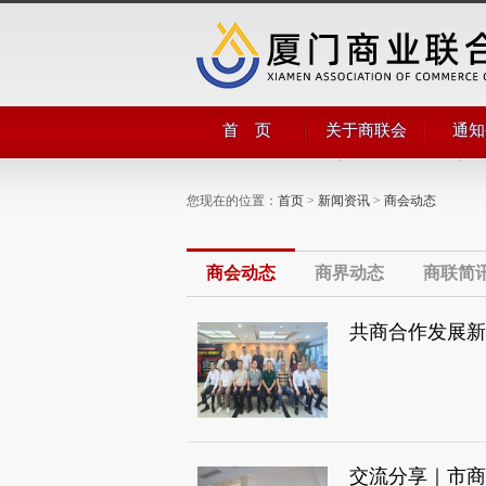
首 页
关于商联会
通知
商会简介
商会
商会领导
公告
您现在的位置：
首页
>
新闻资讯
>
商会动态
管理团队
组织机构
部门职能
商会章程
商会动态
商界动态
商联简
交流分享｜市商