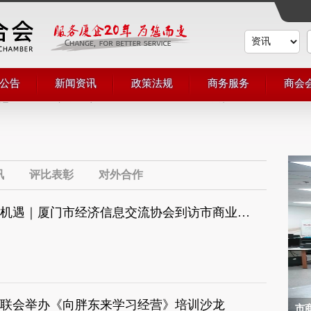
公告
新闻资讯
政策法规
商务服务
商会
通知
商会动态
会议展览
会员
公示
商界动态
培训服务
申请
商联简讯
法律服务
会员
评比表彰
投资融资
会员
对外合作
讯
评比表彰
对外合作
共商合作发展新机遇｜厦门市经济信息交流协会到访市商业联合会
联会举办《向胖东来学习经营》培训沙龙
市